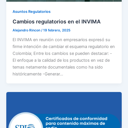
Asuntos Regulatorios
Cambios regulatorios en el INVIMA
Alejandro Rincon
/
19 febrero, 2025
El INVIMA en reunión con empresarios expresó su
firme intención de cambiar el esquema regulatorio en
Colombia; Entre los cambios se pueden destacar: -
El enfoque a la calidad de los productos en vez de
temas netamente documentales como ha sido
históricamente -Generar…