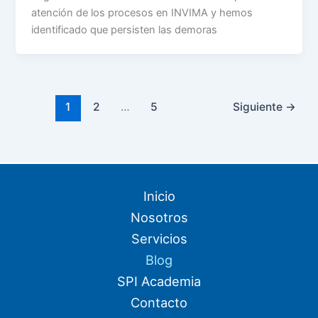
atención de los procesos en INVIMA y hemos
identificado que persisten las demoras
1
2
…
5
Siguiente
→
Inicio
Nosotros
Servicios
Blog
SPI Academia
Contacto