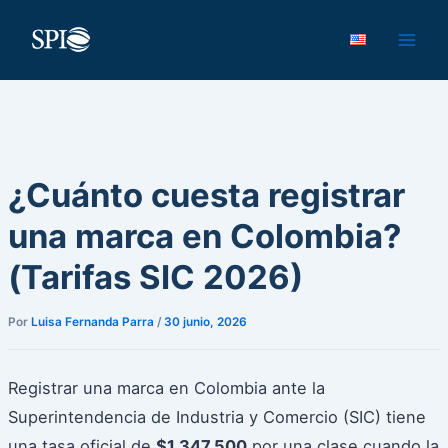
Ir
al
contenido
¿Cuánto cuesta registrar
una marca en Colombia?
(Tarifas SIC 2026)
Por
Luisa Fernanda Parra
/
30 junio, 2026
Registrar una marca en Colombia ante la
Superintendencia de Industria y Comercio (SIC) tiene
una tasa oficial de
$1.347.500
por una clase cuando la