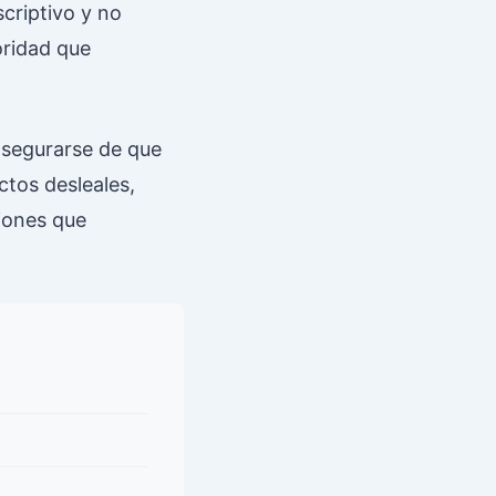
criptivo y no
oridad que
 asegurarse de que
ctos desleales,
iones que