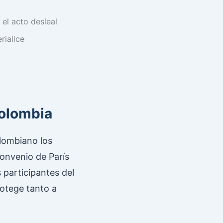
el acto desleal
rialice
Colombia
olombiano los
onvenio de París
s participantes del
otege tanto a