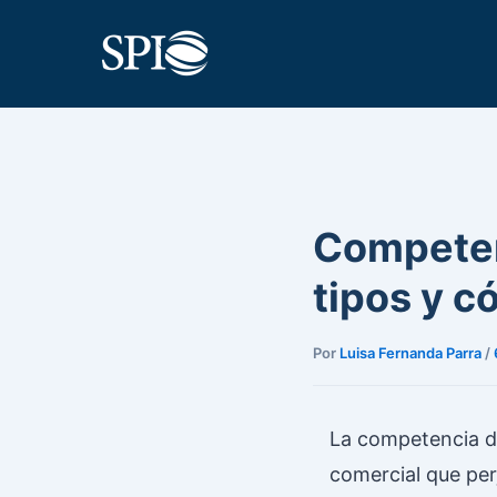
Ir
al
contenido
Competen
tipos y 
Por
Luisa Fernanda Parra
/
La competencia de
comercial que per